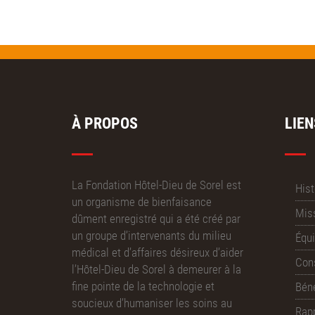
À PROPOS
LIEN
La Fondation Hôtel-Dieu de Sorel est
Hist
un organisme de bienfaisance
Miss
dûment enregistré qui a été créé par
un groupe d’intervenants du milieu
Équ
médical et d’affaires désireux d’aider
Cons
l’Hôtel-Dieu de Sorel à demeurer à la
fine pointe de la technologie et
Bén
soucieux d’humaniser les soins au
Rap