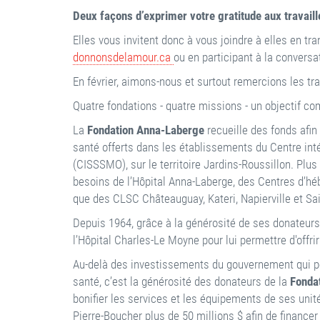
Deux façons d’exprimer votre gratitude aux travaill
Elles vous invitent donc à vous joindre à elles en t
donnonsdelamour.ca
ou en participant à la convers
En février, aimons-nous et surtout remercions les tr
Quatre fondations - quatre missions - un objectif 
La
Fondation Anna-Laberge
recueille des fonds afi
santé offerts dans les établissements du Centre int
(CISSSMO), sur le territoire Jardins-Roussillon. Plu
besoins de l’Hôpital Anna-Laberge, des Centres d’hé
que des CLSC Châteauguay, Kateri, Napierville et Sa
Depuis 1964, grâce à la générosité de ses donateurs,
l’Hôpital Charles-Le Moyne pour lui permettre d'offri
Au-delà des investissements du gouvernement qui pe
santé, c’est la générosité des donateurs de la
Fondat
bonifier les services et les équipements de ses unité
Pierre-Boucher plus de 50 millions $ afin de finance