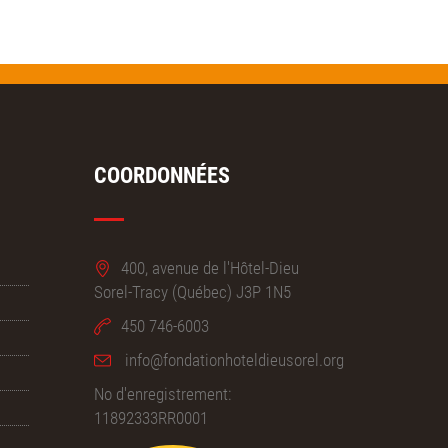
COORDONNÉES
400, avenue de l'Hôtel-Dieu
Sorel-Tracy (Québec) J3P 1N5
450 746-6003
info@fondationhoteldieusorel.org
No d'enregistrement:
11892333RR0001