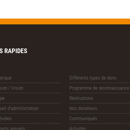
S RAPIDES
orique
Différents types de dons
ion / Vision
Programme de reconnaissance
ipe
Réalisations
eil d'administration
Nos donateurs
évoles
Communiqués
ports annuels
Activités