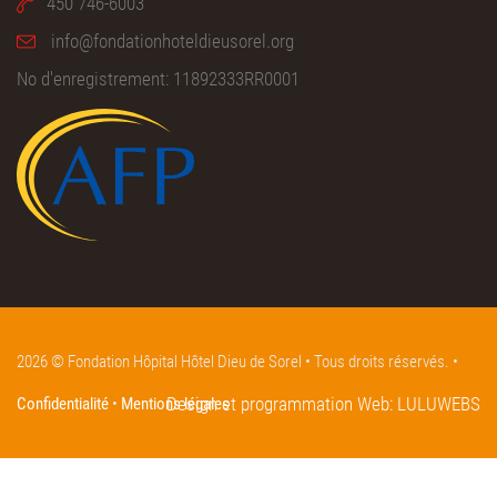
450 746-6003
info@fondationhoteldieusorel.org
No d'enregistrement: 11892333RR0001
2026 © Fondation Hôpital Hôtel Dieu de Sorel • Tous droits réservés. •
Design et programmation Web:
LULUWEBS
Confidentialité
•
Mentions légales