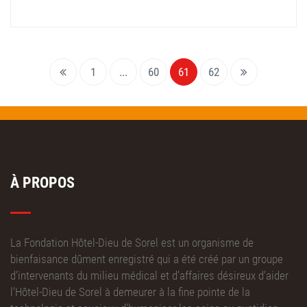
1
...
60
61
62
À PROPOS
La Fondation Hôtel-Dieu de Sorel est un organisme de
bienfaisance dûment enregistré qui a été créé par un groupe
d’intervenants du milieu médical et d’affaires désireux d’aider
l’Hôtel-Dieu de Sorel à demeurer à la fine pointe de la